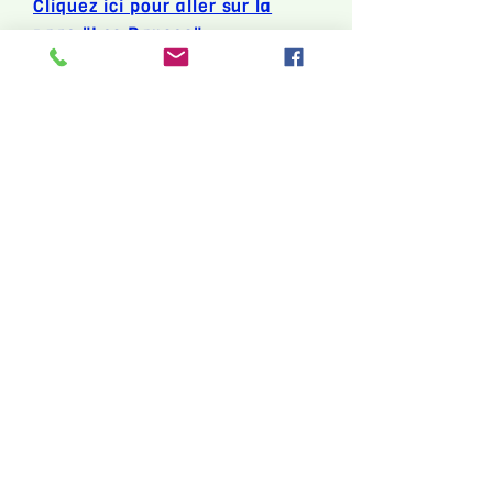
Cliquez ici pour aller sur la
page "Les Danses"
RAMIREZ DANSE
Nous contacter :
danseramirez@gmail.com
06 16 94 34 71
(Sergio)
06 59 67 54 63
(Christine)